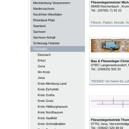
Fliesenlegermeister Mich
Mecklenburg-Vorpommern
08468
Reichenbach
, Kru
Niedersachsen
Tel.:
(03765) 71 92 22
Nordrhein-Westfalen
Rheinland-Pfalz
Fliesen, Platten, Mosaik, N
Saarland
Sachsen
Sachsen-Anhalt
Schleswig-Holstein
Thüringen
Eisenach
Erfurt
Bau & Fliesenleger Chris
07957
Langenwetzendorf
,
Gera
Tel.:
(036625) 503 33
Ilm-Kreis
Jena
"REINKE" ein Name für zu
Kreis Altenburg.Land
Kreis Eichsfeld
Kreis Gotha
Kreis Greiz
Kreis Hildburghausen
Kreis Nordhausen
Kreis Saalfeld
Fliesenlegerbetrieb Tho
Kreis Schmalkalden
07751
Jena
, Vierzehnheili
Tel.:
(03642) 520 48 02