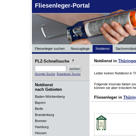
Fliesenleger-Portal
Fliesenleger suchen
Neuzugänge
Notdienst
Sachverständ
Notdienst in
Thüringe
PLZ-Schnellsuche
Leider keinen Notdienst in 
Google Suche
Erweiterte Suche
Folgende Inserate bieten zwa
Notdienst
können sie aber trotzdem he
nach Gebieten
Baden-Württemberg
Fliesenleger in
Thüri
Bayern
Berlin
Brandenburg
Bremen
Hamburg
Hessen