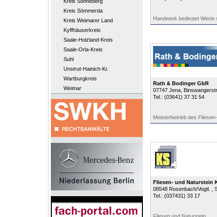
Kreis Sonneberg
Kreis Sömmerda
Handwerk bedeutet Werte 
Kreis Weimarer Land
Kyffhäuserkreis
Saale-Holzland-Kreis
Saale-Orla-Kreis
Suhl
Unstrut-Hainich-Kr.
Wartburgkreis
Rath & Bodinger GbR
Weimar
07747
Jena
, Binswangerstr
Tel.:
(03641) 37 31 54
Meisterbetrieb des Fliesen-
Fliesen- und Naturstein 
08548
Rosenbach/Vogtl.
, 
Tel.:
(037431) 33 17
Fliesen und Naturstein