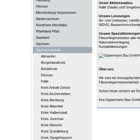
Hamburg
Unser Aktionsradius
Hessen
Halle (Saale) und Umgebu
Mecklenburg-Vorpommern
Unsere Leistungen
Niedersachsen
An- und Umbauten, sämtlich
WDVS, Bauwerkstrockenle
Nordrhein-Westfalen
Rheinland-Pfalz
Unsere
Spezialleistunge
Saarland
Fliesenlegerarbeiten aller Ar
Natursteinverlegung
Sachsen
Komplettleistungen
Sachsen-Anhalt
Altmarkkr.
Burgenlandkreis
Bördekreis
Über uns
Dessau
Wir sind ein Innungsfachbe
Halle
Fliesenlegermeisterbetrieb 
Kreis Anhalt-Zerbst
Schon heute sichern wir Íhn
Kreis Aschersleben
Ihre Oppermann Bau Gmb
Kreis Bernburg
Kreis Bitterfeld
Kreis Halberstadt
Kreis Jerichow
Kreis Mansfel.
Kreis Quedlinburg
Kreis Sangerhausen