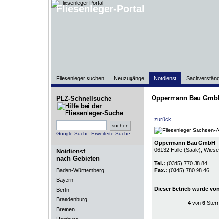
Fliesenleger-Portal
Fliesenleger suchen
Neuzugänge
Notdienst
Sachverständ
Oppermann Bau Gmb
PLZ-Schnellsuche
zurück
Google Suche
Erweiterte Suche
Oppermann Bau GmbH
06132
Halle (Saale)
, Wiese
Notdienst
nach Gebieten
Tel.:
(0345) 770 38 84
Baden-Württemberg
Fax.:
(0345) 780 98 46
Bayern
Dieser Betrieb wurde vo
Berlin
Brandenburg
4
von
6
Ster
Bremen