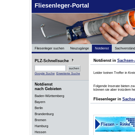
Fliesenleger-Portal
Fliesenleger suchen
Neuzugänge
Notdienst
Sachverständ
Notdienst in
Sachsen-
PLZ-Schnellsuche
Leider keinen Treffer in Kr
Google Suche
Erweiterte Suche
Notdienst
Folgende Inserate bieten zwa
nach Gebieten
können sie aber trotzdem he
Baden-Württemberg
Fliesenleger in
Sachse
Bayern
Berlin
Brandenburg
Bremen
Hamburg
Hessen