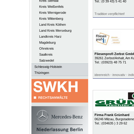
Kreis Stendal
Tel.:
(0 39 43) 5 41 40
Kreis Weißenfels
Kreis Wernigerode
Tradition verpflichtet!
Kreis Wittenberg
Land Kreis Köthen
Land Kreis Merseburg
Landkreis Harz
Magdeburg
Ohrekreis
Fliesenprofi Zerbst Gmb
Saalkreis
39261
Zerbst/Anhalt
, Am K
Salzwedel
Tel.:
(03923) 48 75 71
Schleswig-Holstein
Thüringen
ideenreich - innovativ - indiv
Firma Frank Grünhard
06246
Milzau
, Burgstadene
Tel.:
(034635 ) 3 29 62